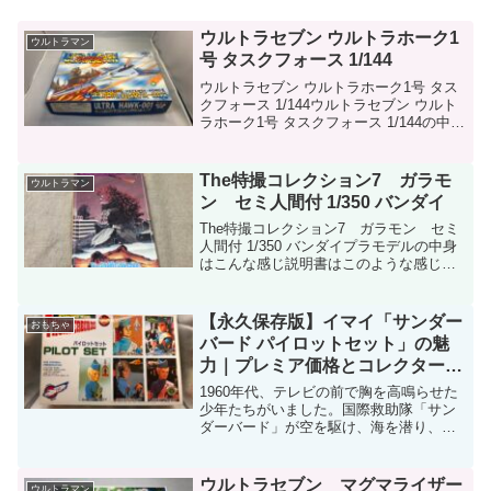
ウルトラセブン ウルトラホーク1
ウルトラマン
号 タスクフォース 1/144
ウルトラセブン ウルトラホーク1号 タス
クフォース 1/144ウルトラセブン ウルト
ラホーク1号 タスクフォース 1/144の中身
ウルトラセブン ウルトラホーク1号 タス
クフォース 1/144の説明書ウルトラセブ
ン ウルトラホーク1号 タス...
The特撮コレクション7 ガラモ
ウルトラマン
ン セミ人間付 1/350 バンダイ
The特撮コレクション7 ガラモン セミ
人間付 1/350 バンダイプラモデルの中身
はこんな感じ説明書はこのような感じで
した。説明書の適当にさしてくださいと
いうのは面白かったです。箱の外は
【永久保存版】イマイ「サンダー
おもちゃ
バード パイロットセット」の魅
力｜プレミア価格とコレクター価
値を徹底解説
1960年代、テレビの前で胸を高鳴らせた
少年たちがいました。国際救助隊「サン
ダーバード」が空を駆け、海を潜り、世
界を救う——。そんな“あの時代の熱狂”を
今も手のひらに蘇らせてくれる伝説のキ
ット、それが イマイ製「サンダーバード
ウルトラセブン マグマライザー
ウルトラマン